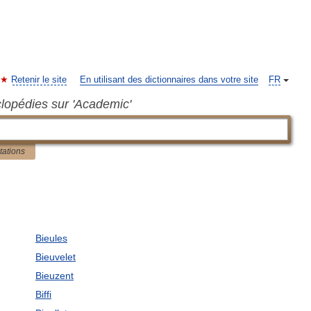
Retenir le site
En utilisant des dictionnaires dans votre site
FR
clopédies sur 'Academic'
tations
Bieules
Bieuvelet
Bieuzent
Biffi