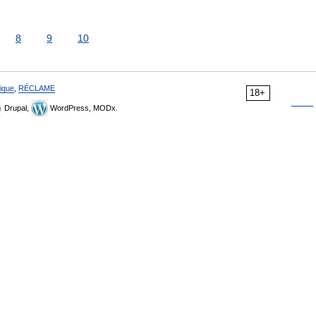
8
9
10
ique
,
RÉCLAME
18+
Drupal,
WordPress, MODx.