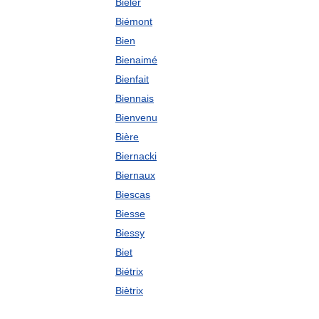
Bieler
Biémont
Bien
Bienaimé
Bienfait
Biennais
Bienvenu
Bière
Biernacki
Biernaux
Biescas
Biesse
Biessy
Biet
Biétrix
Biètrix