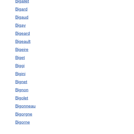
Bigallet
Bigard
Bigaud
Bigay
Bigeard
Bigeault
Bigeire
Biget
Biggi
Bigini
Bignet
Bignon
Bigolet
Bigonneau
Bigorgne
Bigorne