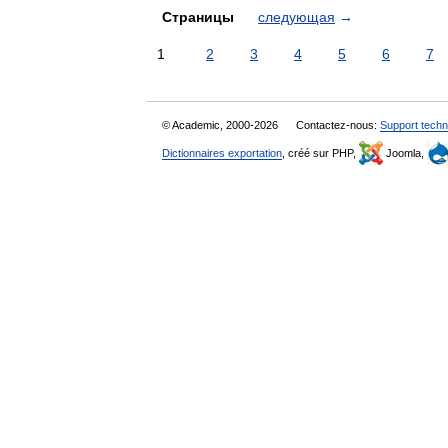
Страницы
следующая
→
1
2
3
4
5
6
7
© Academic, 2000-2026
Contactez-nous:
Support techn
Dictionnaires exportation
, créé sur PHP,
Joomla,