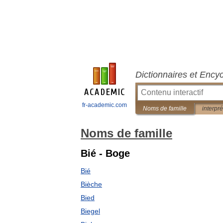
Dictionnaires et Ency
fr-academic.com
Noms de famille
interpré
Noms de famille
Bié - Boge
Bié
Bièche
Bied
Biegel